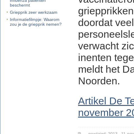
influenza patiënten
beschermt
griepprikken
Griepprik zeer werkzaam
doordat vee
Informatiefilmpje: Waarom
zou je de griepprik nemen?
personeelsl
verwacht zi
inenten tege
meldt het D
Noorden.
Artikel De T
november 2
gewijzigd: 2013 , 11-nov