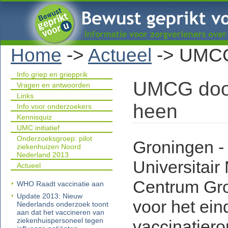
Home
->
Actueel
->
UMCG 
Info griep en griepprik
UMCG door
Vragen en antwoorden
Links
heen
Info voor onderzoekers
Kennisquiz
UMC initiatief
Onderzoeksgroep: pilot
Groningen 
ziekenhuizen Noord
Nederland 2013
Universitair
Actueel
Centrum Gro
WHO Raadt vaccinatie aan
Update 2013: Nieuw
voor het ein
Nederlands onderzoek toont
aan dat het vaccineren van
ziekenhuispersoneel tegen
vaccinatiero