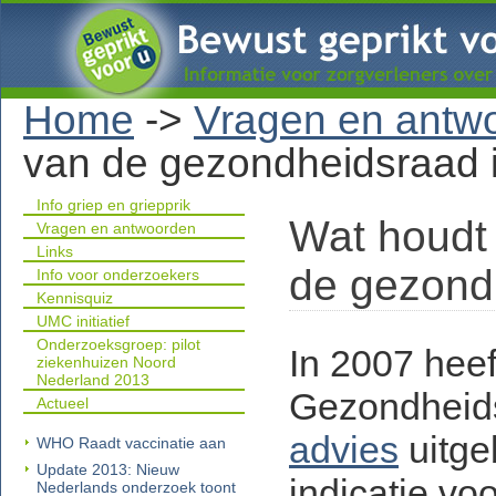
Home
->
Vragen en antw
van de gezondheidsraad 
Info griep en griepprik
Wat houdt 
Vragen en antwoorden
Links
de gezond
Info voor onderzoekers
Kennisquiz
UMC initiatief
Onderzoeksgroep: pilot
In 2007 heef
ziekenhuizen Noord
Nederland 2013
Gezondheid
Actueel
advies
uitge
WHO Raadt vaccinatie aan
Update 2013: Nieuw
indicatie vo
Nederlands onderzoek toont