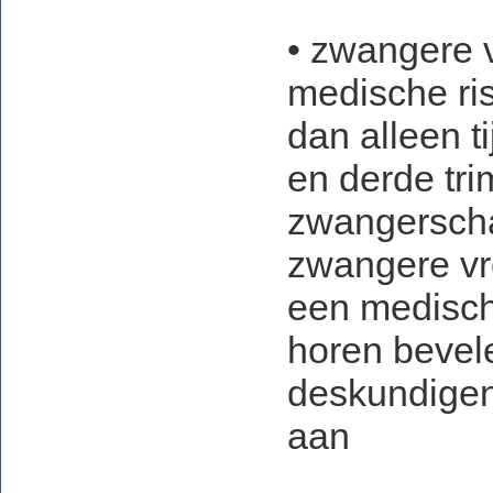
• zwangere 
medische ri
dan alleen t
en derde tri
zwangersch
zwangere vro
een medisch
horen bevel
deskundigen
aan