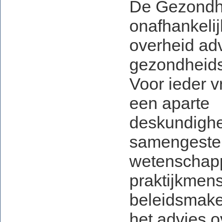
De Gezondhe
onafhankelij
overheid adv
gezondheids
Voor ieder v
een aparte
deskundigh
samengeste
wetenschap
praktijkmen
beleidsmake
het advies o