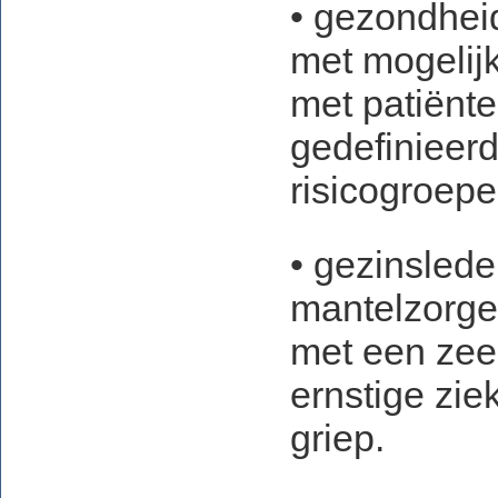
• gezondhei
met mogelijk
met patiënte
gedefinieer
risicogroep
• gezinsled
mantelzorg
met een zeer
ernstige ziek
griep.