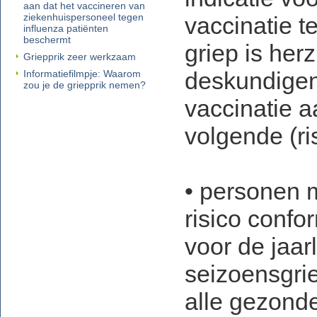
aan dat het vaccineren van
ziekenhuispersoneel tegen
vaccinatie t
influenza patiënten
beschermt
griep is her
Griepprik zeer werkzaam
deskundigen
Informatiefilmpje: Waarom
zou je de griepprik nemen?
vaccinatie 
volgende (ri
• personen 
risico confo
voor de jaarl
seizoensgri
alle gezond